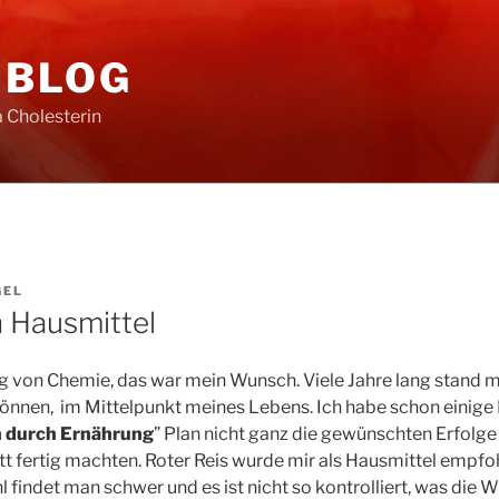
 BLOG
 Cholesterin
GEL
n Hausmittel
g von Chemie, das war mein Wunsch. Viele Jahre lang stand 
können, im Mittelpunkt meines Lebens. Ich habe schon einige
n durch Ernährung
” Plan nicht ganz die gewünschten Erfolg
 fertig machten. Roter Reis wurde mir als Hausmittel empfoh
 findet man schwer und es ist nicht so kontrolliert, was die W