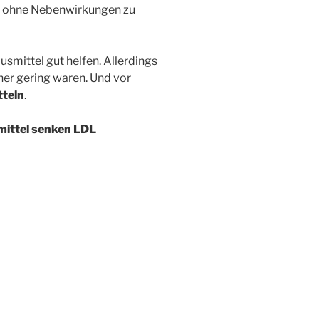
n ohne Nebenwirkungen zu
smittel gut helfen. Allerdings
er gering waren. Und vor
teln
.
ittel senken LDL