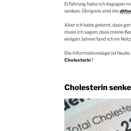
Erfahrung habe ich dagegen m
senken. Übrigens sind die
aktue
Aber ich habe gelernt, dass ge
muss ich sagen, dass meine K
einigen Jahren fand ich im Net
Die Informationslage ist heute
Cholesterin
?
Cholesterin senke