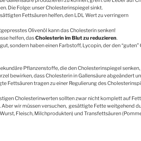
e Gallensäure produzieren zu können, greift die Leber auf Ch
n. Die Folge: unser Cholesterinspiegel sinkt.
ättigten Fettsäuren helfen, den LDL Wert zu verringern
ltgepresstes Olivenöl kann das Cholesterin senken!
sse helfen, das
Cholesterin im Blut zu reduzieren
.
ut, sondern haben einen Farbstoff, Lycopin, der den “guten”
ekundäre Pflanzenstoffe, die den Cholesterinspiegel senken, j
urzel bewirken, dass Cholesterin in Gallensäure abgeändert 
te Fettsäuren tragen zu einer Regulierung des Cholesterinspi
tigen Cholesterinwerten sollten zwar nicht komplett auf Fett
. Aber wir müssen versuchen, gesättigte Fette weitgehend du
 (Wurst, Fleisch, Milchprodukten) und Transfettsäuren (Pommes