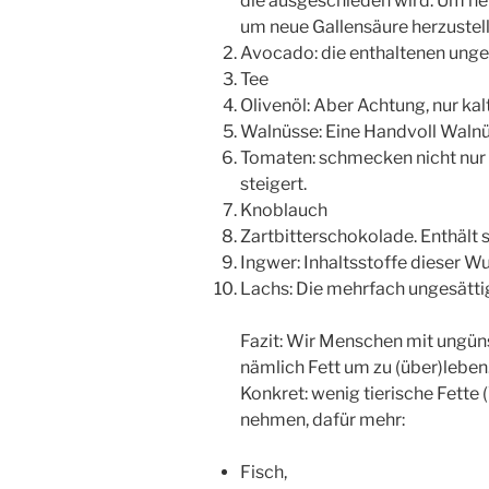
die ausgeschieden wird. Um neu
um neue Gallensäure herzustelle
Avocado: die enthaltenen unges
Tee
Olivenöl: Aber Achtung, nur ka
Walnüsse: Eine Handvoll Walnü
Tomaten: schmecken nicht nur g
steigert.
Knoblauch
Zartbitterschokolade. Enthält s
Ingwer: Inhaltsstoffe dieser W
Lachs: Die mehrfach ungesättig
Fazit: Wir Menschen mit ungüns
nämlich Fett um zu (über)leben
Konkret: wenig tierische Fette
nehmen, dafür mehr:
Fisch,