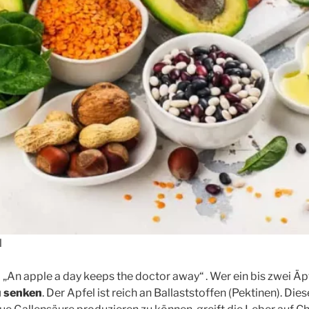
l
An apple a day keeps the doctor away“ . Wer ein bis zwei Äpfel
u senken
. Der Apfel ist reich an Ballaststoffen (Pektinen). Di