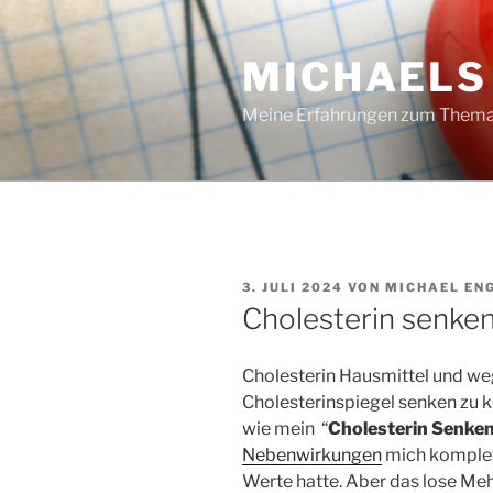
Zum
Inhalt
MICHAELS
springen
Meine Erfahrungen zum Thema
VERÖFFENTLICHT
3. JULI 2024
VON
MICHAEL EN
AM
Cholesterin senke
Cholesterin Hausmittel und we
Cholesterinspiegel senken zu 
wie mein “
Cholesterin Senke
Nebenwirkungen
mich komplett
Werte hatte. Aber das lose Mehl