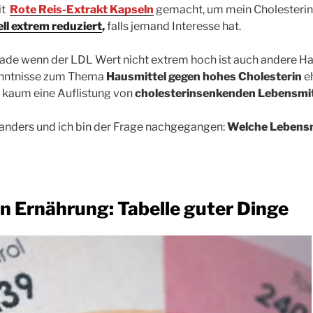
it
Rote Reis-Extrakt Kapseln
gemacht, um mein Cholesteri
ll extrem reduziert
,
falls jemand Interesse hat.
rade wenn der LDL Wert nicht extrem hoch ist auch andere Hau
enntnisse zum Thema
Hausmittel gegen hohes Cholesterin
eh
z kaum eine Auflistung von
cholesterinsenkenden Lebensmit
 anders und ich bin der Frage nachgegangen:
Welche Lebensm
n Ernährung: Tabelle guter Dinge