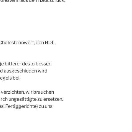
olesterin aus dem Blut zurück,
 Cholesterinwert, den HDL,
e bitterer desto besser!
und ausgeschieden wird
egels bei,
 verzichten, wir brauchen
rch ungesättigte zu ersetzen.
, Fertiggerichte) zu uns